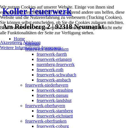
Wir nutzen Cookies auf unserer Website. Einige von ihnen sind
Koller Feuerwerk
essenziell für den Betrieb der Seite, während andere uns helfen, diese
Website und die Nutzererfahrung zu verbessern (Tracking Cookies).
Sie können selbst entscheiden, ob Sie die Cookies zulassen möchten.
Am Rödelberg 2 | 92318 Neumarkt
Bitte beachten Sie, dass bei einer Ablehnung womöglich nicht mehr
alle Funktionalitäten der Seite zur Verfügung stehen.
Home
Akzeptieren
Ablehnen
Sitemap
Weitere Informationen
Impressum
feuerwerk-mittelfranken
feuerwerk-fuerth
feuerwerk-erlangen
nuernberg-feuerwerk
feuerwerk-roth
feuerwerk-schwabach
feuerwerk-ansbach
feuerwerk-niederbayern
feuerwerk-straubing
feuerwerk-passau
feuerwerk-landshut
feuerwerk-oberbayern
feuerwerk-starnberg
feuerwerk-eichstaett
feuerwerk-oberfranken
feuerwerk-coburg