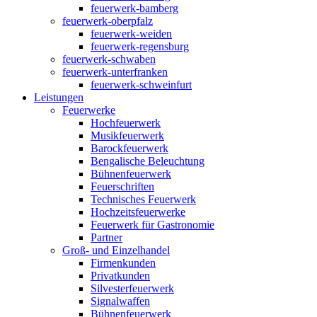
feuerwerk-bamberg
feuerwerk-oberpfalz
feuerwerk-weiden
feuerwerk-regensburg
feuerwerk-schwaben
feuerwerk-unterfranken
feuerwerk-schweinfurt
Leistungen
Feuerwerke
Hochfeuerwerk
Musikfeuerwerk
Barockfeuerwerk
Bengalische Beleuchtung
Bühnenfeuerwerk
Feuerschriften
Technisches Feuerwerk
Hochzeitsfeuerwerke
Feuerwerk für Gastronomie
Partner
Groß- und Einzelhandel
Firmenkunden
Privatkunden
Silvesterfeuerwerk
Signalwaffen
Bühnenfeuerwerk