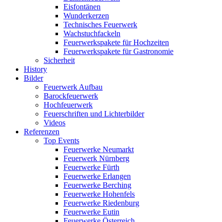
Eisfontänen
Wunderkerzen
Technisches Feuerwerk
Wachstuchfackeln
Feuerwerkspakete für Hochzeiten
Feuerwerkspakete für Gastronomie
Sicherheit
History
Bilder
Feuerwerk Aufbau
Barockfeuerwerk
Hochfeuerwerk
Feuerschriften und Lichterbilder
Videos
Referenzen
Top Events
Feuerwerke Neumarkt
Feuerwerk Nürnberg
Feuerwerke Fürth
Feuerwerke Erlangen
Feuerwerke Berching
Feuerwerke Hohenfels
Feuerwerke Riedenburg
Feuerwerke Eutin
Feuerwerke Österreich