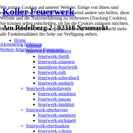
Wir nutzen Cookies auf unserer Website. Einige von ihnen sind
Koller Feuerwerk
essenziell für den Betrieb der Seite, während andere uns helfen, diese
Website und die Nutzererfahrung zu verbessern (Tracking Cookies).
Sie können selbst entscheiden, ob Sie die Cookies zulassen möchten.
Am Rödelberg 2 | 92318 Neumarkt
Bitte beachten Sie, dass bei einer Ablehnung womöglich nicht mehr
alle Funktionalitäten der Seite zur Verfügung stehen.
Home
Akzeptieren
Ablehnen
Sitemap
Weitere Informationen
Impressum
feuerwerk-mittelfranken
feuerwerk-fuerth
feuerwerk-erlangen
nuernberg-feuerwerk
feuerwerk-roth
feuerwerk-schwabach
feuerwerk-ansbach
feuerwerk-niederbayern
feuerwerk-straubing
feuerwerk-passau
feuerwerk-landshut
feuerwerk-oberbayern
feuerwerk-starnberg
feuerwerk-eichstaett
feuerwerk-oberfranken
feuerwerk-coburg