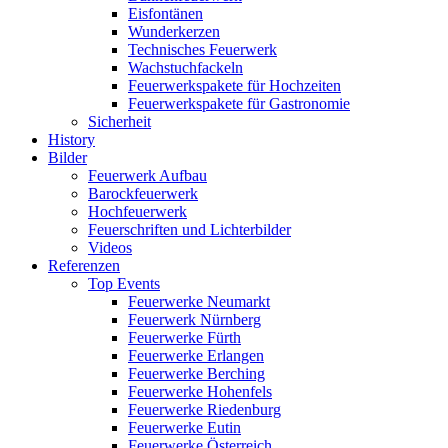
Eisfontänen
Wunderkerzen
Technisches Feuerwerk
Wachstuchfackeln
Feuerwerkspakete für Hochzeiten
Feuerwerkspakete für Gastronomie
Sicherheit
History
Bilder
Feuerwerk Aufbau
Barockfeuerwerk
Hochfeuerwerk
Feuerschriften und Lichterbilder
Videos
Referenzen
Top Events
Feuerwerke Neumarkt
Feuerwerk Nürnberg
Feuerwerke Fürth
Feuerwerke Erlangen
Feuerwerke Berching
Feuerwerke Hohenfels
Feuerwerke Riedenburg
Feuerwerke Eutin
Feuerwerke Österreich