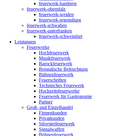
feuerwerk-bamberg
feuerwerk-oberpfalz
feuerwerk-weiden
feuerwerk-regensburg
feuerwerk-schwaben
feuerwerk-unterfranken
feuerwerk-schweinfurt
Leistungen
Feuerwerke
Hochfeuerwerk
Musikfeuerwerk
Barockfeuerwerk
Bengalische Beleuchtung
Bühnenfeuerwerk
Feuerschriften
Technisches Feuerwerk
Hochzeitsfeuerwerke
Feuerwerk für Gastronomie
Partner
Groß- und Einzelhandel
Firmenkunden
Privatkunden
Silvesterfeuerwerk
Signalwaffen
Bühnenfeuerwerk