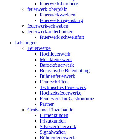
feuerwerk-bamberg
feuerwerk-oberpfalz
feuerwerk-weiden
feuerwerk-regensburg
feuerwerk-schwaben
feuerwerk-unterfranken
feuerwerk-schweinfurt
Leistungen
Feuerwerke
Hochfeuerwerk
Musikfeuerwerk
Barockfeuerwerk
Bengalische Beleuchtung
Bühnenfeuerwerk
Feuerschriften
Technisches Feuerwerk
Hochzeitsfeuerwerke
Feuerwerk für Gastronomie
Partner
Groß- und Einzelhandel
Firmenkunden
Privatkunden
Silvesterfeuerwerk
Signalwaffen
Bühnenfeuerwerk