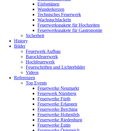
Eisfontänen
Wunderkerzen
Technisches Feuerwerk
Wachstuchfackeln
Feuerwerkspakete für Hochzeiten
Feuerwerkspakete für Gastronomie
Sicherheit
History
Bilder
Feuerwerk Aufbau
Barockfeuerwerk
Hochfeuerwerk
Feuerschriften und Lichterbilder
Videos
Referenzen
Top Events
Feuerwerke Neumarkt
Feuerwerk Nürnberg
Feuerwerke Fürth
Feuerwerke Erlangen
Feuerwerke Berching
Feuerwerke Hohenfels
Feuerwerke Riedenburg
Feuerwerke Eutin
Feuerwerke Österreich