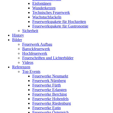
Eisfontänen
Wunderkerzen
Technisches Feuerwerk
Wachstuchfackeln
Feuerwerkspakete für Hochzeiten
Feuerwerkspakete für Gastronomie
Sicherheit
History
Bilder
Feuerwerk Aufbau
Barockfeuerwerk
Hochfeuerwerk
Feuerschriften und Lichterbilder
Videos
Referenzen
Top Events
Feuerwerke Neumarkt
Feuerwerk Nürnberg
Feuerwerke Fürth
Feuerwerke Erlangen
Feuerwerke Berching
Feuerwerke Hohenfels
Feuerwerke Riedenburg
Feuerwerke Eutin
Feuerwerke Österreich