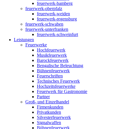
feuerwerk-bamberg
feuerwerk-oberpfalz
feuerwerk-weiden
feuerwerk-regensburg
feuerwerk-schwaben
feuerwerk-unterfranken
feuerwerk-schweinfurt
Leistungen
Feuerwerke
Hochfeuerwerk
Musikfeuerwerk
Barockfeuerwerk
Bengalische Beleuchtung
Bühnenfeuerwerk
Feuerschriften
Technisches Feuerwerk
Hochzeitsfeuerwerke
Feuerwerk für Gastronomie
Partner
Groß- und Einzelhandel
Firmenkunden
Privatkunden
Silvesterfeuerwerk
Signalwaffen
Bühnenfeuerwerk