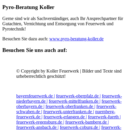
Pyro-Beratung Koller
Gerne sind wir als Sachverständiger, auch Ihr Ansprechpartner für
Gutachten, Vernichtung und Entsorgung von Feuerwerk und
Pyrotechnik!
Besuchen Sie dazu auch:
www.pyro-beratung-koller.de
Besuchen Sie uns auch auf:
© Copyright by Koller Feuerwerk | Bilder und Texte sind
urheberrechtlich geschützt!
bayernfeuerwerk.de |
feuerwerk-oberpfalz.de |
feuerwerk-
niederbayern.de |
feuerwerk-mittelfranken.de |
feuerwerk-
oberbayern.de |
feuerwerk-oberfranken.de |
feuerwerk-
schwaben.de |
feuerwerk-unterfranken.de |
nuernberg-
feuerwerk.de |
feuerwerk-erlangen.de |
feuerwerk-fuerth |
feuerwerk-regensburg.de |
feuerwerk-bamberg.de |
feuerwerk-ansbach.de |
feuerwerk-coburg.de |
feuerwerk-