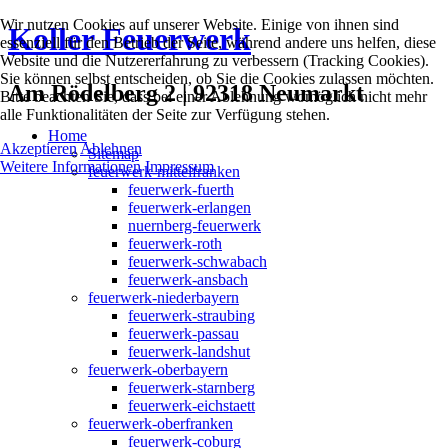
Wir nutzen Cookies auf unserer Website. Einige von ihnen sind
Koller Feuerwerk
essenziell für den Betrieb der Seite, während andere uns helfen, diese
Website und die Nutzererfahrung zu verbessern (Tracking Cookies).
Sie können selbst entscheiden, ob Sie die Cookies zulassen möchten.
Am Rödelberg 2 | 92318 Neumarkt
Bitte beachten Sie, dass bei einer Ablehnung womöglich nicht mehr
alle Funktionalitäten der Seite zur Verfügung stehen.
Home
Akzeptieren
Ablehnen
Sitemap
Weitere Informationen
Impressum
feuerwerk-mittelfranken
feuerwerk-fuerth
feuerwerk-erlangen
nuernberg-feuerwerk
feuerwerk-roth
feuerwerk-schwabach
feuerwerk-ansbach
feuerwerk-niederbayern
feuerwerk-straubing
feuerwerk-passau
feuerwerk-landshut
feuerwerk-oberbayern
feuerwerk-starnberg
feuerwerk-eichstaett
feuerwerk-oberfranken
feuerwerk-coburg