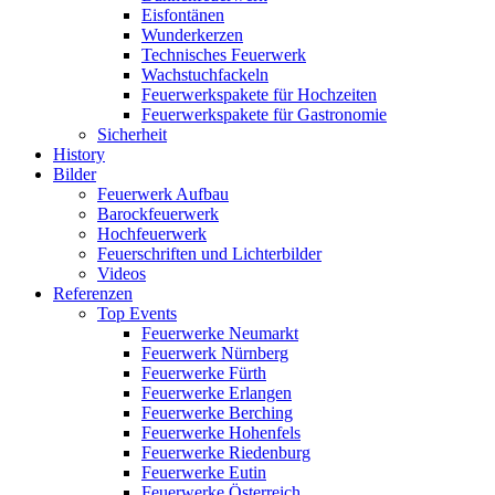
Eisfontänen
Wunderkerzen
Technisches Feuerwerk
Wachstuchfackeln
Feuerwerkspakete für Hochzeiten
Feuerwerkspakete für Gastronomie
Sicherheit
History
Bilder
Feuerwerk Aufbau
Barockfeuerwerk
Hochfeuerwerk
Feuerschriften und Lichterbilder
Videos
Referenzen
Top Events
Feuerwerke Neumarkt
Feuerwerk Nürnberg
Feuerwerke Fürth
Feuerwerke Erlangen
Feuerwerke Berching
Feuerwerke Hohenfels
Feuerwerke Riedenburg
Feuerwerke Eutin
Feuerwerke Österreich