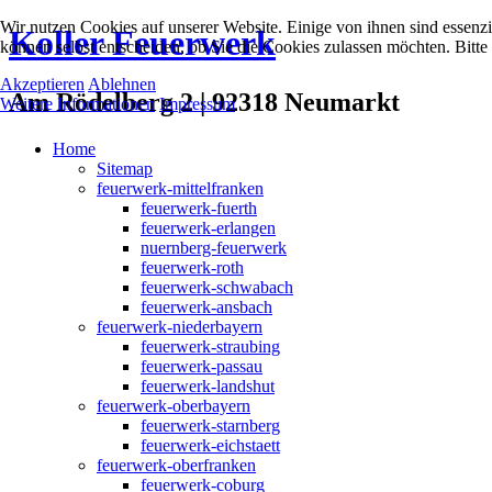
Wir nutzen Cookies auf unserer Website. Einige von ihnen sind essenzi
Koller Feuerwerk
können selbst entscheiden, ob Sie die Cookies zulassen möchten. Bitte
Akzeptieren
Ablehnen
Am Rödelberg 2 | 92318 Neumarkt
Weitere Informationen
Impressum
Home
Sitemap
feuerwerk-mittelfranken
feuerwerk-fuerth
feuerwerk-erlangen
nuernberg-feuerwerk
feuerwerk-roth
feuerwerk-schwabach
feuerwerk-ansbach
feuerwerk-niederbayern
feuerwerk-straubing
feuerwerk-passau
feuerwerk-landshut
feuerwerk-oberbayern
feuerwerk-starnberg
feuerwerk-eichstaett
feuerwerk-oberfranken
feuerwerk-coburg