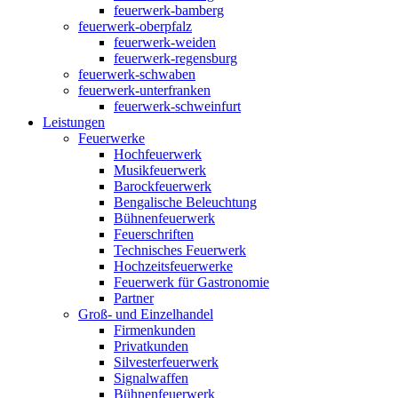
feuerwerk-bamberg
feuerwerk-oberpfalz
feuerwerk-weiden
feuerwerk-regensburg
feuerwerk-schwaben
feuerwerk-unterfranken
feuerwerk-schweinfurt
Leistungen
Feuerwerke
Hochfeuerwerk
Musikfeuerwerk
Barockfeuerwerk
Bengalische Beleuchtung
Bühnenfeuerwerk
Feuerschriften
Technisches Feuerwerk
Hochzeitsfeuerwerke
Feuerwerk für Gastronomie
Partner
Groß- und Einzelhandel
Firmenkunden
Privatkunden
Silvesterfeuerwerk
Signalwaffen
Bühnenfeuerwerk