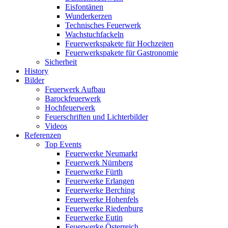
Eisfontänen
Wunderkerzen
Technisches Feuerwerk
Wachstuchfackeln
Feuerwerkspakete für Hochzeiten
Feuerwerkspakete für Gastronomie
Sicherheit
History
Bilder
Feuerwerk Aufbau
Barockfeuerwerk
Hochfeuerwerk
Feuerschriften und Lichterbilder
Videos
Referenzen
Top Events
Feuerwerke Neumarkt
Feuerwerk Nürnberg
Feuerwerke Fürth
Feuerwerke Erlangen
Feuerwerke Berching
Feuerwerke Hohenfels
Feuerwerke Riedenburg
Feuerwerke Eutin
Feuerwerke Österreich