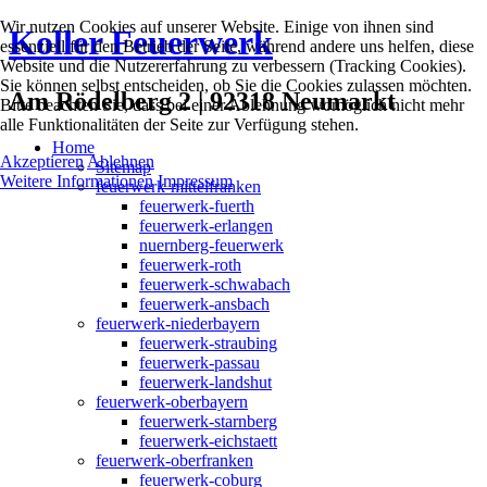
Wir nutzen Cookies auf unserer Website. Einige von ihnen sind
Koller Feuerwerk
essenziell für den Betrieb der Seite, während andere uns helfen, diese
Website und die Nutzererfahrung zu verbessern (Tracking Cookies).
Sie können selbst entscheiden, ob Sie die Cookies zulassen möchten.
Am Rödelberg 2 | 92318 Neumarkt
Bitte beachten Sie, dass bei einer Ablehnung womöglich nicht mehr
alle Funktionalitäten der Seite zur Verfügung stehen.
Home
Akzeptieren
Ablehnen
Sitemap
Weitere Informationen
Impressum
feuerwerk-mittelfranken
feuerwerk-fuerth
feuerwerk-erlangen
nuernberg-feuerwerk
feuerwerk-roth
feuerwerk-schwabach
feuerwerk-ansbach
feuerwerk-niederbayern
feuerwerk-straubing
feuerwerk-passau
feuerwerk-landshut
feuerwerk-oberbayern
feuerwerk-starnberg
feuerwerk-eichstaett
feuerwerk-oberfranken
feuerwerk-coburg