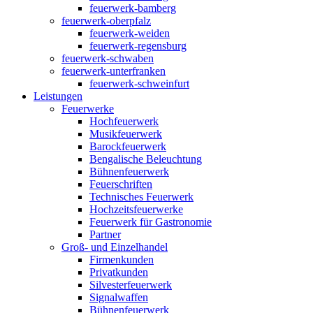
feuerwerk-bamberg
feuerwerk-oberpfalz
feuerwerk-weiden
feuerwerk-regensburg
feuerwerk-schwaben
feuerwerk-unterfranken
feuerwerk-schweinfurt
Leistungen
Feuerwerke
Hochfeuerwerk
Musikfeuerwerk
Barockfeuerwerk
Bengalische Beleuchtung
Bühnenfeuerwerk
Feuerschriften
Technisches Feuerwerk
Hochzeitsfeuerwerke
Feuerwerk für Gastronomie
Partner
Groß- und Einzelhandel
Firmenkunden
Privatkunden
Silvesterfeuerwerk
Signalwaffen
Bühnenfeuerwerk