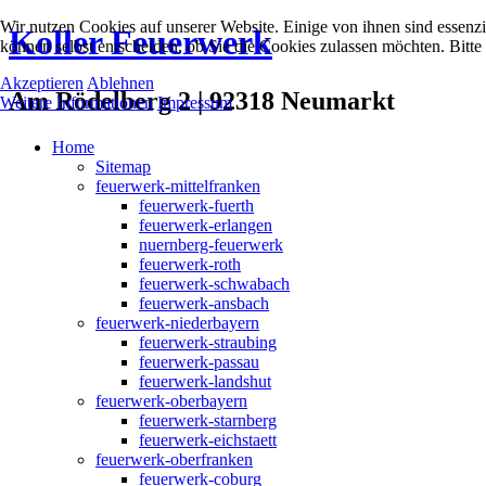
Wir nutzen Cookies auf unserer Website. Einige von ihnen sind essenzi
Koller Feuerwerk
können selbst entscheiden, ob Sie die Cookies zulassen möchten. Bitte
Akzeptieren
Ablehnen
Am Rödelberg 2 | 92318 Neumarkt
Weitere Informationen
Impressum
Home
Sitemap
feuerwerk-mittelfranken
feuerwerk-fuerth
feuerwerk-erlangen
nuernberg-feuerwerk
feuerwerk-roth
feuerwerk-schwabach
feuerwerk-ansbach
feuerwerk-niederbayern
feuerwerk-straubing
feuerwerk-passau
feuerwerk-landshut
feuerwerk-oberbayern
feuerwerk-starnberg
feuerwerk-eichstaett
feuerwerk-oberfranken
feuerwerk-coburg