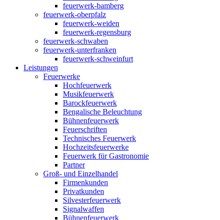
feuerwerk-bamberg
feuerwerk-oberpfalz
feuerwerk-weiden
feuerwerk-regensburg
feuerwerk-schwaben
feuerwerk-unterfranken
feuerwerk-schweinfurt
Leistungen
Feuerwerke
Hochfeuerwerk
Musikfeuerwerk
Barockfeuerwerk
Bengalische Beleuchtung
Bühnenfeuerwerk
Feuerschriften
Technisches Feuerwerk
Hochzeitsfeuerwerke
Feuerwerk für Gastronomie
Partner
Groß- und Einzelhandel
Firmenkunden
Privatkunden
Silvesterfeuerwerk
Signalwaffen
Bühnenfeuerwerk