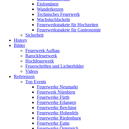
Eisfontänen
Wunderkerzen
Technisches Feuerwerk
Wachstuchfackeln
Feuerwerkspakete für Hochzeiten
Feuerwerkspakete für Gastronomie
Sicherheit
History
Bilder
Feuerwerk Aufbau
Barockfeuerwerk
Hochfeuerwerk
Feuerschriften und Lichterbilder
Videos
Referenzen
Top Events
Feuerwerke Neumarkt
Feuerwerk Nürnberg
Feuerwerke Fürth
Feuerwerke Erlangen
Feuerwerke Berching
Feuerwerke Hohenfels
Feuerwerke Riedenburg
Feuerwerke Eutin
Feuerwerke Österreich