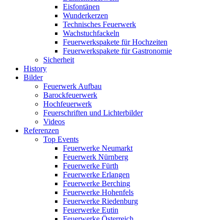
Eisfontänen
Wunderkerzen
Technisches Feuerwerk
Wachstuchfackeln
Feuerwerkspakete für Hochzeiten
Feuerwerkspakete für Gastronomie
Sicherheit
History
Bilder
Feuerwerk Aufbau
Barockfeuerwerk
Hochfeuerwerk
Feuerschriften und Lichterbilder
Videos
Referenzen
Top Events
Feuerwerke Neumarkt
Feuerwerk Nürnberg
Feuerwerke Fürth
Feuerwerke Erlangen
Feuerwerke Berching
Feuerwerke Hohenfels
Feuerwerke Riedenburg
Feuerwerke Eutin
Feuerwerke Österreich