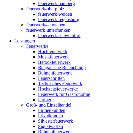
feuerwerk-bamberg
feuerwerk-oberpfalz
feuerwerk-weiden
feuerwerk-regensburg
feuerwerk-schwaben
feuerwerk-unterfranken
feuerwerk-schweinfurt
Leistungen
Feuerwerke
Hochfeuerwerk
Musikfeuerwerk
Barockfeuerwerk
Bengalische Beleuchtung
Bühnenfeuerwerk
Feuerschriften
Technisches Feuerwerk
Hochzeitsfeuerwerke
Feuerwerk für Gastronomie
Partner
Groß- und Einzelhandel
Firmenkunden
Privatkunden
Silvesterfeuerwerk
Signalwaffen
Bühnenfeuerwerk