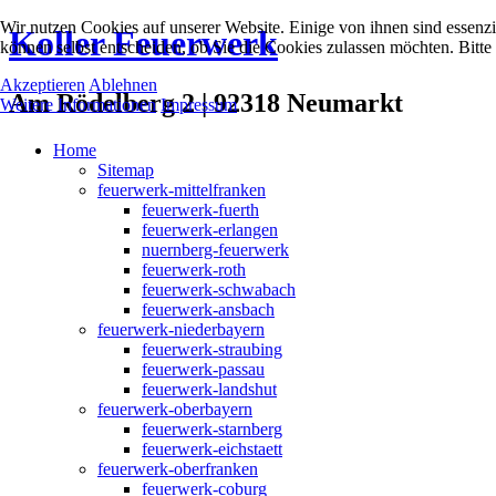
Wir nutzen Cookies auf unserer Website. Einige von ihnen sind essenzi
Koller Feuerwerk
können selbst entscheiden, ob Sie die Cookies zulassen möchten. Bitte
Akzeptieren
Ablehnen
Am Rödelberg 2 | 92318 Neumarkt
Weitere Informationen
Impressum
Home
Sitemap
feuerwerk-mittelfranken
feuerwerk-fuerth
feuerwerk-erlangen
nuernberg-feuerwerk
feuerwerk-roth
feuerwerk-schwabach
feuerwerk-ansbach
feuerwerk-niederbayern
feuerwerk-straubing
feuerwerk-passau
feuerwerk-landshut
feuerwerk-oberbayern
feuerwerk-starnberg
feuerwerk-eichstaett
feuerwerk-oberfranken
feuerwerk-coburg