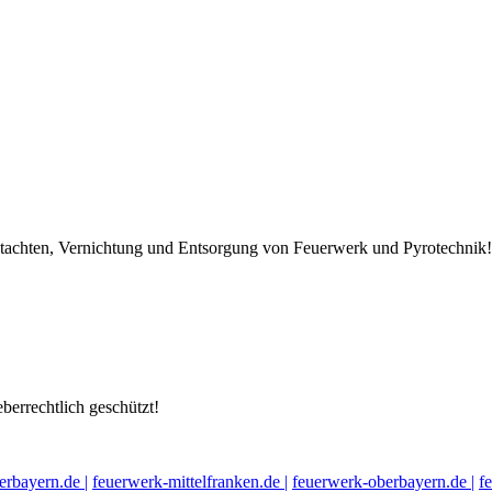
Gutachten, Vernichtung und Entsorgung von Feuerwerk und Pyrotechnik!
berrechtlich geschützt!
erbayern.de |
feuerwerk-mittelfranken.de |
feuerwerk-oberbayern.de |
f