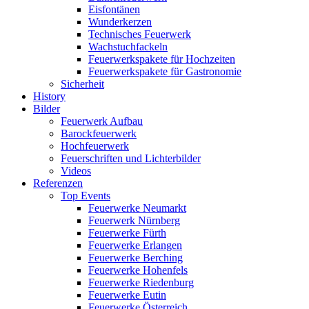
Eisfontänen
Wunderkerzen
Technisches Feuerwerk
Wachstuchfackeln
Feuerwerkspakete für Hochzeiten
Feuerwerkspakete für Gastronomie
Sicherheit
History
Bilder
Feuerwerk Aufbau
Barockfeuerwerk
Hochfeuerwerk
Feuerschriften und Lichterbilder
Videos
Referenzen
Top Events
Feuerwerke Neumarkt
Feuerwerk Nürnberg
Feuerwerke Fürth
Feuerwerke Erlangen
Feuerwerke Berching
Feuerwerke Hohenfels
Feuerwerke Riedenburg
Feuerwerke Eutin
Feuerwerke Österreich