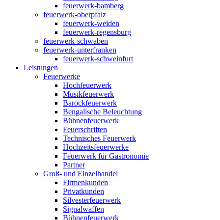
feuerwerk-bamberg
feuerwerk-oberpfalz
feuerwerk-weiden
feuerwerk-regensburg
feuerwerk-schwaben
feuerwerk-unterfranken
feuerwerk-schweinfurt
Leistungen
Feuerwerke
Hochfeuerwerk
Musikfeuerwerk
Barockfeuerwerk
Bengalische Beleuchtung
Bühnenfeuerwerk
Feuerschriften
Technisches Feuerwerk
Hochzeitsfeuerwerke
Feuerwerk für Gastronomie
Partner
Groß- und Einzelhandel
Firmenkunden
Privatkunden
Silvesterfeuerwerk
Signalwaffen
Bühnenfeuerwerk