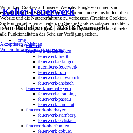
Wir nutzen Cookies auf unserer Website. Einige von ihnen sind
Koller Feuerwerk
essenziell für den Betrieb der Seite, während andere uns helfen, diese
Website und die Nutzererfahrung zu verbessern (Tracking Cookies).
Sie können selbst entscheiden, ob Sie die Cookies zulassen möchten.
Am Rödelberg 2 | 92318 Neumarkt
Bitte beachten Sie, dass bei einer Ablehnung womöglich nicht mehr
alle Funktionalitäten der Seite zur Verfügung stehen.
Home
Akzeptieren
Ablehnen
Sitemap
Weitere Informationen
Impressum
feuerwerk-mittelfranken
feuerwerk-fuerth
feuerwerk-erlangen
nuernberg-feuerwerk
feuerwerk-roth
feuerwerk-schwabach
feuerwerk-ansbach
feuerwerk-niederbayern
feuerwerk-straubing
feuerwerk-passau
feuerwerk-landshut
feuerwerk-oberbayern
feuerwerk-starnberg
feuerwerk-eichstaett
feuerwerk-oberfranken
feuerwerk-coburg