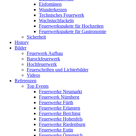
Eisfontänen
Wunderkerzen
Technisches Feuerwerk
Wachstuchfackeln
Feuerwerkspakete für Hochzeiten
Feuerwerkspakete für Gastronomie
Sicherheit
History
Bilder
Feuerwerk Aufbau
Barockfeuerwerk
Hochfeuerwerk
Feuerschriften und Lichterbilder
Videos
Referenzen
Top Events
Feuerwerke Neumarkt
Feuerwerk Nürnberg
Feuerwerke Fürth
Feuerwerke Erlangen
Feuerwerke Berching
Feuerwerke Hohenfels
Feuerwerke Riedenburg
Feuerwerke Eutin
Feuerwerke Österreich