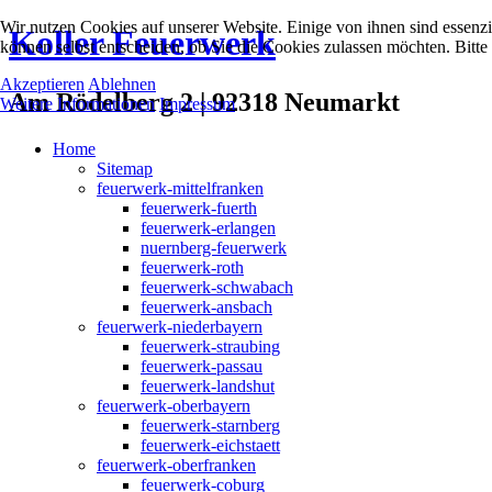
Wir nutzen Cookies auf unserer Website. Einige von ihnen sind essenzi
Koller Feuerwerk
können selbst entscheiden, ob Sie die Cookies zulassen möchten. Bitte
Akzeptieren
Ablehnen
Am Rödelberg 2 | 92318 Neumarkt
Weitere Informationen
Impressum
Home
Sitemap
feuerwerk-mittelfranken
feuerwerk-fuerth
feuerwerk-erlangen
nuernberg-feuerwerk
feuerwerk-roth
feuerwerk-schwabach
feuerwerk-ansbach
feuerwerk-niederbayern
feuerwerk-straubing
feuerwerk-passau
feuerwerk-landshut
feuerwerk-oberbayern
feuerwerk-starnberg
feuerwerk-eichstaett
feuerwerk-oberfranken
feuerwerk-coburg