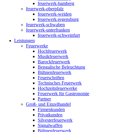
feuerwerk-bamberg
feuerwerk-oberpfalz
feuerwerk-weiden
feuerwerk-regensburg
feuerwerk-schwaben
feuerwerk-unterfranken
feuerwerk-schweinfurt
Leistungen
Feuerwerke
Hochfeuerwerk
Musikfeuerwerk
Barockfeuerwerk
Bengalische Beleuchtung
Bühnenfeuerwerk
Feuerschriften
Technisches Feuerwerk
Hochzeitsfeuerwerke
Feuerwerk für Gastronomie
Partner
Groß- und Einzelhandel
Firmenkunden
Privatkunden
Silvesterfeuerwerk
Signalwaffen
Bühnenfeuerwerk