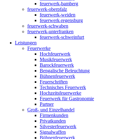
feuerwerk-bamberg
feuerwerk-oberpfalz
feuerwerk-weiden
feuerwerk-regensburg
feuerwerk-schwaben
feuerwerk-unterfranken
feuerwerk-schweinfurt
Leistungen
Feuerwerke
Hochfeuerwerk
Musikfeuerwerk
Barockfeuerwerk
Bengalische Beleuchtung
Bühnenfeuerwerk
Feuerschriften
Technisches Feuerwerk
Hochzeitsfeuerwerke
Feuerwerk für Gastronomie
Partner
Groß- und Einzelhandel
Firmenkunden
Privatkunden
Silvesterfeuerwerk
Signalwaffen
Bühnenfeuerwerk