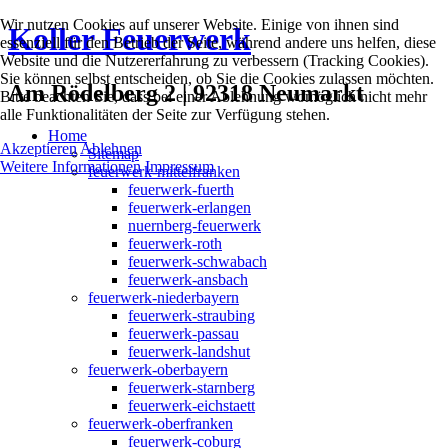
Wir nutzen Cookies auf unserer Website. Einige von ihnen sind
Koller Feuerwerk
essenziell für den Betrieb der Seite, während andere uns helfen, diese
Website und die Nutzererfahrung zu verbessern (Tracking Cookies).
Sie können selbst entscheiden, ob Sie die Cookies zulassen möchten.
Am Rödelberg 2 | 92318 Neumarkt
Bitte beachten Sie, dass bei einer Ablehnung womöglich nicht mehr
alle Funktionalitäten der Seite zur Verfügung stehen.
Home
Akzeptieren
Ablehnen
Sitemap
Weitere Informationen
Impressum
feuerwerk-mittelfranken
feuerwerk-fuerth
feuerwerk-erlangen
nuernberg-feuerwerk
feuerwerk-roth
feuerwerk-schwabach
feuerwerk-ansbach
feuerwerk-niederbayern
feuerwerk-straubing
feuerwerk-passau
feuerwerk-landshut
feuerwerk-oberbayern
feuerwerk-starnberg
feuerwerk-eichstaett
feuerwerk-oberfranken
feuerwerk-coburg