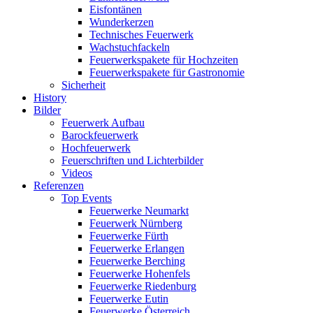
Eisfontänen
Wunderkerzen
Technisches Feuerwerk
Wachstuchfackeln
Feuerwerkspakete für Hochzeiten
Feuerwerkspakete für Gastronomie
Sicherheit
History
Bilder
Feuerwerk Aufbau
Barockfeuerwerk
Hochfeuerwerk
Feuerschriften und Lichterbilder
Videos
Referenzen
Top Events
Feuerwerke Neumarkt
Feuerwerk Nürnberg
Feuerwerke Fürth
Feuerwerke Erlangen
Feuerwerke Berching
Feuerwerke Hohenfels
Feuerwerke Riedenburg
Feuerwerke Eutin
Feuerwerke Österreich