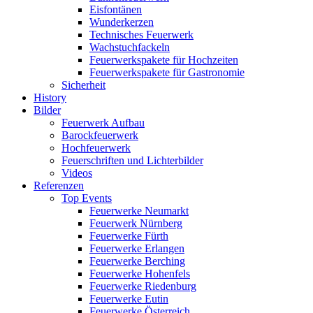
Eisfontänen
Wunderkerzen
Technisches Feuerwerk
Wachstuchfackeln
Feuerwerkspakete für Hochzeiten
Feuerwerkspakete für Gastronomie
Sicherheit
History
Bilder
Feuerwerk Aufbau
Barockfeuerwerk
Hochfeuerwerk
Feuerschriften und Lichterbilder
Videos
Referenzen
Top Events
Feuerwerke Neumarkt
Feuerwerk Nürnberg
Feuerwerke Fürth
Feuerwerke Erlangen
Feuerwerke Berching
Feuerwerke Hohenfels
Feuerwerke Riedenburg
Feuerwerke Eutin
Feuerwerke Österreich