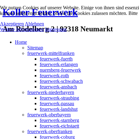
Wir nutzen Cookies auf unserer Website. Einige von ihnen sind essenzi
Koller Feuerwerk
können selbst entscheiden, ob Sie die Cookies zulassen möchten. Bitte
Akzeptieren
Ablehnen
Am Rödelberg 2 | 92318 Neumarkt
Weitere Informationen
Impressum
Home
Sitemap
feuerwerk-mittelfranken
feuerwerk-fuerth
feuerwerk-erlangen
nuernberg-feuerwerk
feuerwerk-roth
feuerwerk-schwabach
feuerwerk-ansbach
feuerwerk-niederbayern
feuerwerk-straubing
feuerwerk-passau
feuerwerk-landshut
feuerwerk-oberbayern
feuerwerk-starnberg
feuerwerk-eichstaett
feuerwerk-oberfranken
feuerwerk-coburg