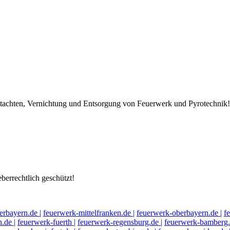
Gutachten, Vernichtung und Entsorgung von Feuerwerk und Pyrotechnik!
berrechtlich geschützt!
erbayern.de |
feuerwerk-mittelfranken.de |
feuerwerk-oberbayern.de |
f
.de |
feuerwerk-fuerth |
feuerwerk-regensburg.de |
feuerwerk-bamberg.