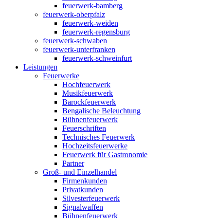
feuerwerk-bamberg
feuerwerk-oberpfalz
feuerwerk-weiden
feuerwerk-regensburg
feuerwerk-schwaben
feuerwerk-unterfranken
feuerwerk-schweinfurt
Leistungen
Feuerwerke
Hochfeuerwerk
Musikfeuerwerk
Barockfeuerwerk
Bengalische Beleuchtung
Bühnenfeuerwerk
Feuerschriften
Technisches Feuerwerk
Hochzeitsfeuerwerke
Feuerwerk für Gastronomie
Partner
Groß- und Einzelhandel
Firmenkunden
Privatkunden
Silvesterfeuerwerk
Signalwaffen
Bühnenfeuerwerk