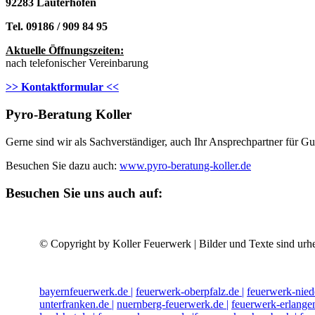
92283 Lauterhofen
Tel. 09186 / 909 84 95
Aktuelle Öffnungszeiten:
nach telefonischer Vereinbarung
>> Kontaktformular <<
Pyro-Beratung Koller
Gerne sind wir als Sachverständiger, auch Ihr Ansprechpartner für 
Besuchen Sie dazu auch:
www.pyro-beratung-koller.de
Besuchen Sie uns auch auf:
© Copyright by Koller Feuerwerk | Bilder und Texte sind urhe
bayernfeuerwerk.de |
feuerwerk-oberpfalz.de |
feuerwerk-nied
unterfranken.de |
nuernberg-feuerwerk.de |
feuerwerk-erlangen