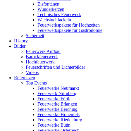
Eisfontänen
Wunderkerzen
Technisches Feuerwerk
Wachstuchfackeln
Feuerwerkspakete für Hochzeiten
Feuerwerkspakete für Gastronomie
Sicherheit
History
Bilder
Feuerwerk Aufbau
Barockfeuerwerk
Hochfeuerwerk
Feuerschriften und Lichterbilder
Videos
Referenzen
Top Events
Feuerwerke Neumarkt
Feuerwerk Nürnberg
Feuerwerke Fürth
Feuerwerke Erlangen
Feuerwerke Berching
Feuerwerke Hohenfels
Feuerwerke Riedenburg
Feuerwerke Eutin
Feuerwerke Österreich