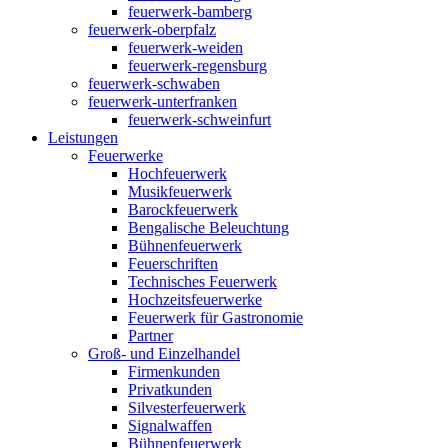
feuerwerk-bamberg
feuerwerk-oberpfalz
feuerwerk-weiden
feuerwerk-regensburg
feuerwerk-schwaben
feuerwerk-unterfranken
feuerwerk-schweinfurt
Leistungen
Feuerwerke
Hochfeuerwerk
Musikfeuerwerk
Barockfeuerwerk
Bengalische Beleuchtung
Bühnenfeuerwerk
Feuerschriften
Technisches Feuerwerk
Hochzeitsfeuerwerke
Feuerwerk für Gastronomie
Partner
Groß- und Einzelhandel
Firmenkunden
Privatkunden
Silvesterfeuerwerk
Signalwaffen
Bühnenfeuerwerk