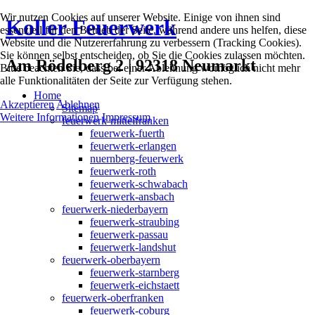
Wir nutzen Cookies auf unserer Website. Einige von ihnen sind
Koller Feuerwerk
essenziell für den Betrieb der Seite, während andere uns helfen, diese
Website und die Nutzererfahrung zu verbessern (Tracking Cookies).
Sie können selbst entscheiden, ob Sie die Cookies zulassen möchten.
Am Rödelberg 2 | 92318 Neumarkt
Bitte beachten Sie, dass bei einer Ablehnung womöglich nicht mehr
alle Funktionalitäten der Seite zur Verfügung stehen.
Home
Akzeptieren
Ablehnen
Sitemap
Weitere Informationen
Impressum
feuerwerk-mittelfranken
feuerwerk-fuerth
feuerwerk-erlangen
nuernberg-feuerwerk
feuerwerk-roth
feuerwerk-schwabach
feuerwerk-ansbach
feuerwerk-niederbayern
feuerwerk-straubing
feuerwerk-passau
feuerwerk-landshut
feuerwerk-oberbayern
feuerwerk-starnberg
feuerwerk-eichstaett
feuerwerk-oberfranken
feuerwerk-coburg